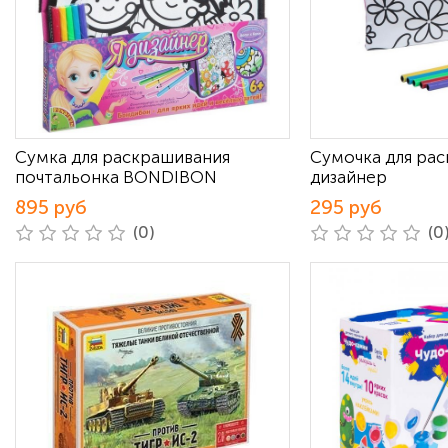
Сумка для раскрашивания
Сумочка для рас
почтальонка BONDIBON
дизайнер
895 руб
295 руб
(0)
(0