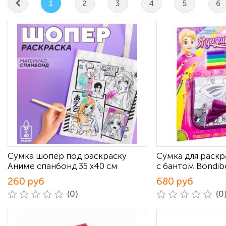
1
2
3
4
5
6
Сумка шопер под раскраску
Сумка для раск
Аниме спанбонд 35 х40 см
с бантом Bondib
260 руб
680 руб
(0)
(0