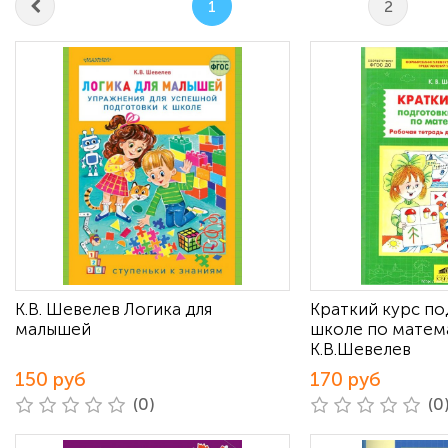
1
2
К.В. Шевелев Логика для
Краткий курс по
малышей
школе по матем
К.В.Шевелев
150 руб
170 руб
(0)
(0