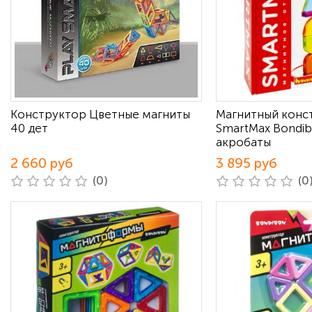
Конструктор Цветные магниты
Магнитный конс
40 дет
SmartMax Bondi
акробаты
2 660 руб
3 895 руб
(0)
(0