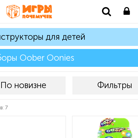
структоры для детей
оры Oober Oonies
По новизне
Фильтры
: 7