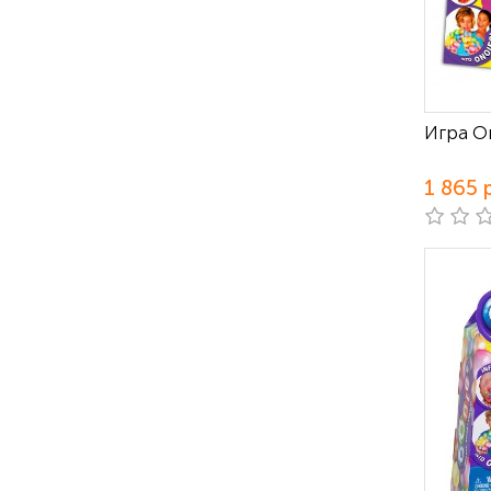
Игра O
1 865 