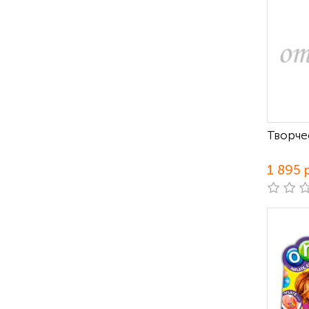
Творче
1 895 