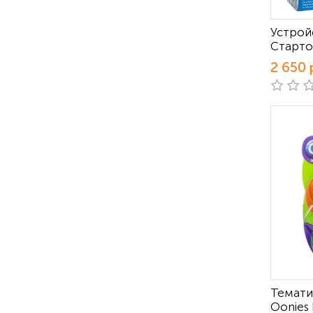
Устрой
Старто
2 650 
Темати
Oonies