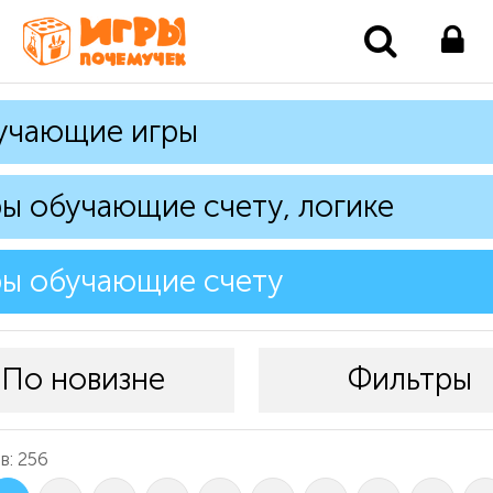
учающие игры
ы обучающие счету, логике
ы обучающие счету
По новизне
Фильтры
в: 256