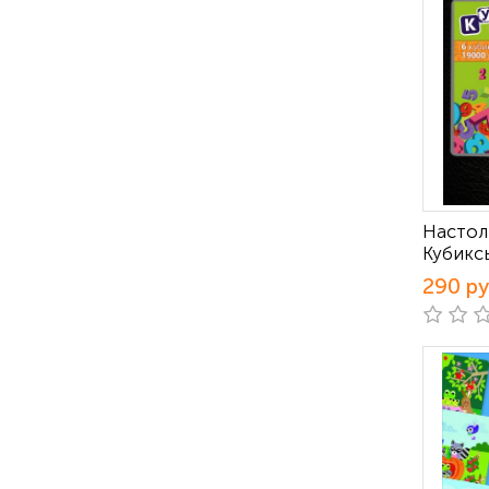
Настол
Кубикс
290 р