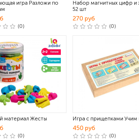
ающая игра Разложи по
Набор магнитных цифр и 
ам
52 шт
уб
270 руб
(0)
(0)
й материал Жесты
Игра с прищепками Учим
уб
450 руб
(0)
(0)