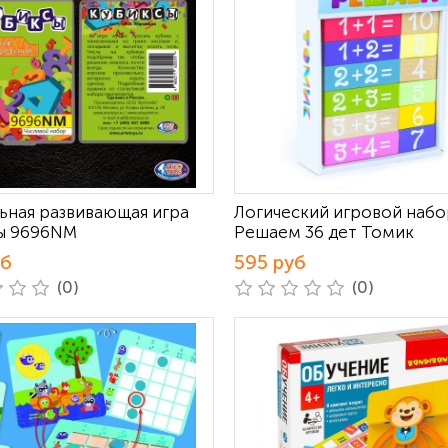
ьная развивающая игра
Логический игровой набо
ы 9696NM
Решаем 36 дет Томик
уб
595 руб
(0)
(0)