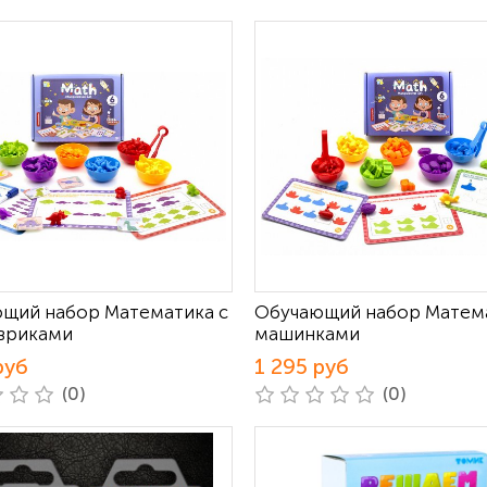
щий набор Математика с
Обучающий набор Матема
вриками
машинками
руб
1 295 руб
(0)
(0)