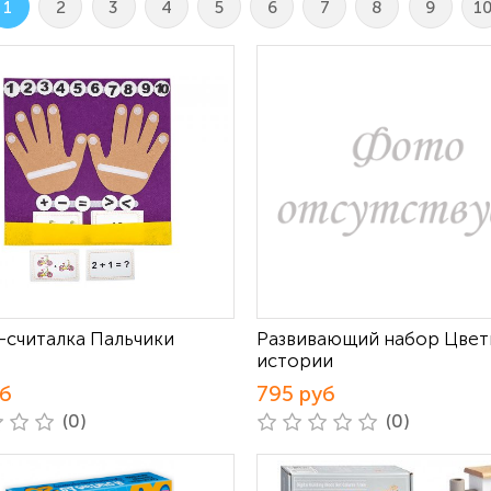
1
2
3
4
5
6
7
8
9
1
-считалка Пальчики
Развивающий набор Цвет
истории
уб
795 руб
(0)
(0)