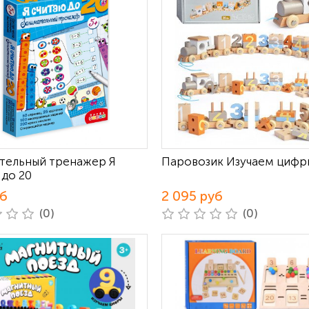
тельный тренажер Я
Паровозик Изучаем цифр
 до 20
уб
2 095 руб
(0)
(0)