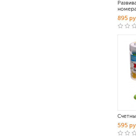
Развив
номер
895 р
Счетны
595 р