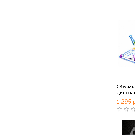
Обучаю
диноза
1 295 