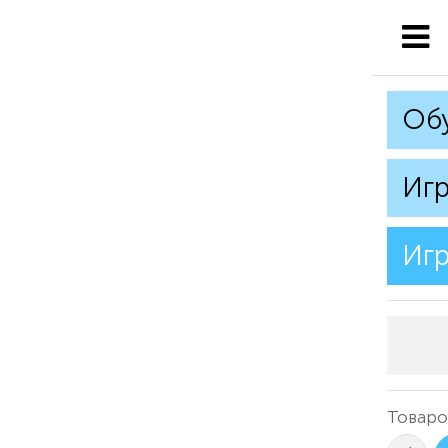
Об
Игр
Игр
Товаро