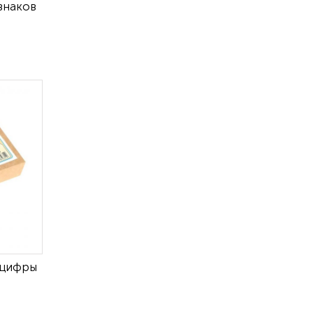
знаков
 цифры