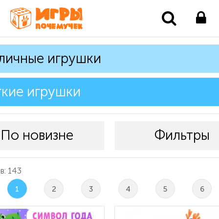
личные игрушки
кие игрушки
По новизне
Фильтры
в: 143
1
2
3
4
5
6