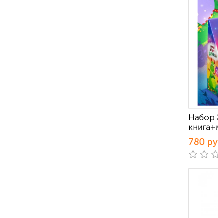
Набор 
книга+
780 р