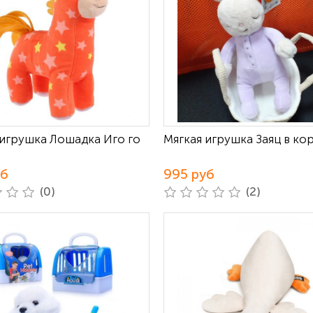
 игрушка Лошадка Иго го
Мягкая игрушка Заяц в ко
уб
995 руб
(0)
(2)