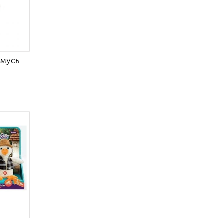
имусь