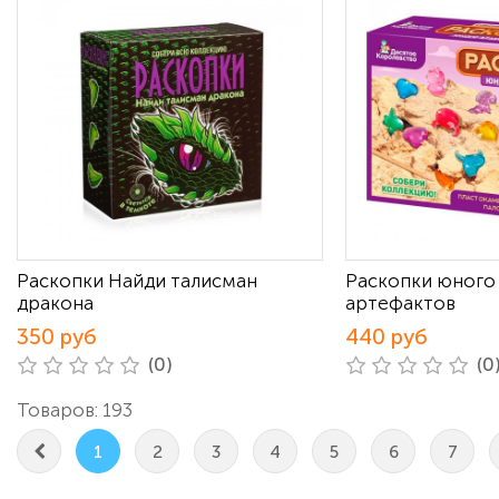
Раскопки Найди талисман
Раскопки юного 
дракона
артефактов
350 руб
440 руб
(0)
(0
Товаров: 193
1
2
3
4
5
6
7