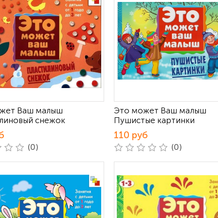
жет Ваш малыш
Это может Ваш малыш
линовый снежок
Пушистые картинки
б
110 руб
(0)
(0)