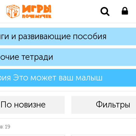
ги и развивающие пособия
очие тетради
рия Это может ваш малыш
По новизне
Фильтры
: 19