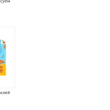
исуем
аклей