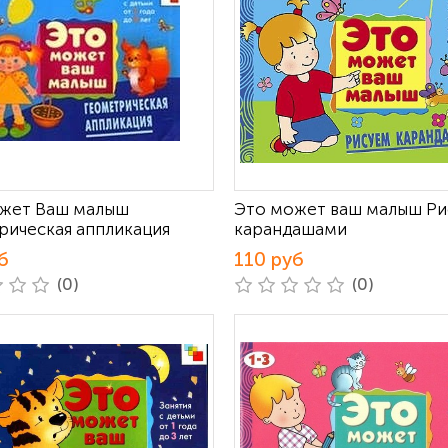
жет Ваш малыш
Это может ваш малыш Р
рическая аппликация
карандашами
б
110 руб
(0)
(0)