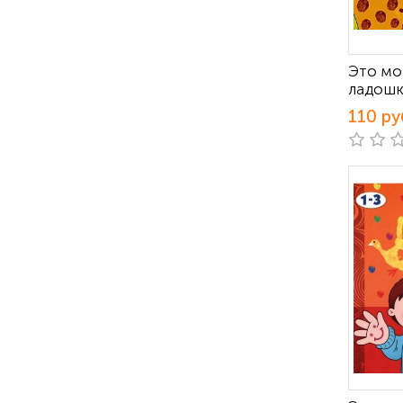
Это мо
ладош
110 ру