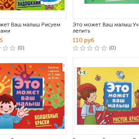
жет Ваш малыш Рисуем
Это может Ваш малыш Уч
ками
лепить
б
110 руб
(0)
(0)