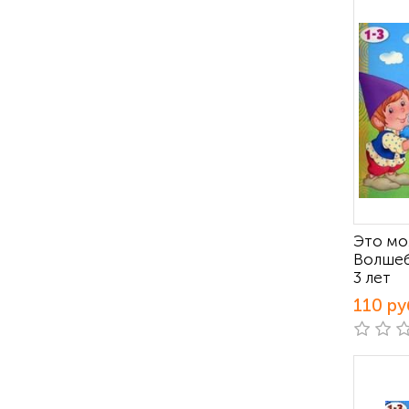
Это мо
Волшеб
3 лет
110 ру