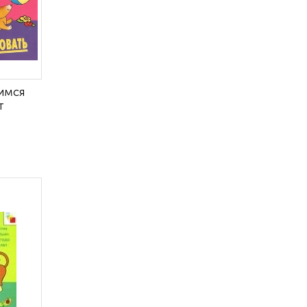
имся
т