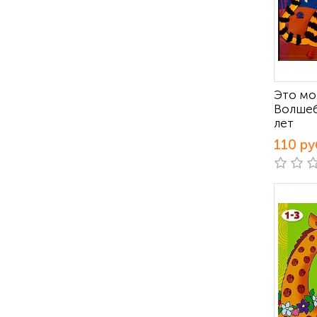
Это мо
Волшебн
лет
110 ру