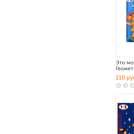
Это мо
Геомет
110 ру