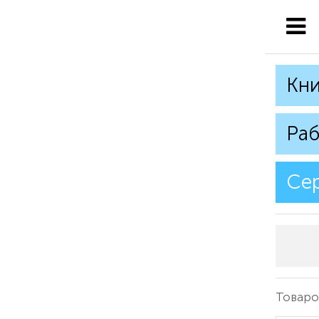
Кни
Раб
Се
Товаров