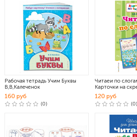
Рабочая тетрадь Учим Буквы
Читаеи по слогам
В,В,Калеченок
Карточки на скр
160 руб
120 руб
(0)
(0