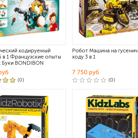
ческий кодируемый
Робот Машина на гусени
5 в 1 Французские опыты
ходу 3 в 1
с Буки BONDIBON
руб
7 750 руб
(0)
(0)