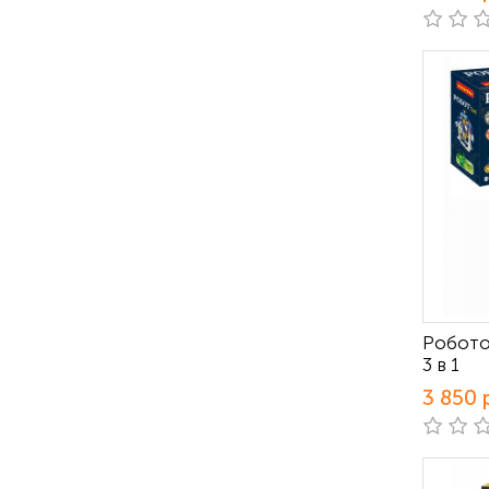
Робото
3 в 1
3 850 