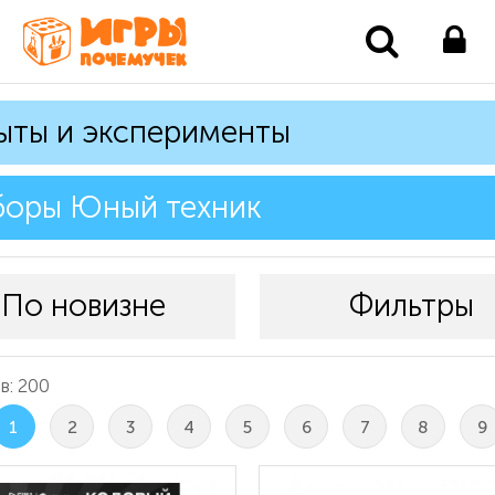
ыты и эксперименты
боры Юный техник
По новизне
Фильтры
в: 200
1
2
3
4
5
6
7
8
9