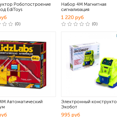
уктор Роботостроение
Набор 4М Магнитная
од EdiToys
сигнализация
руб
1 220 руб
(0)
(0)
4М Автоматический
Электронный конструкт
ум
Экобот
руб
995 руб