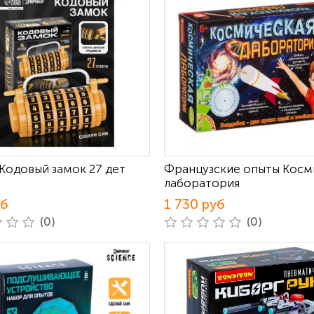
Кодовый замок 27 дет
Французские опыты Косм
лаборатория
уб
1 730 руб
(0)
(0)