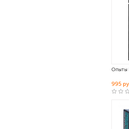
Опыты 
995 р