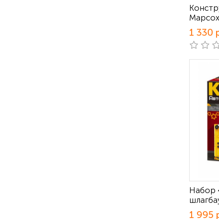
Констр
Марсох
1 330 
Набор 
шлагба
1 995 