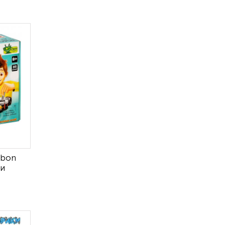
ibon
ми