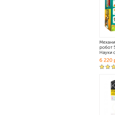
Механи
робот 
Науки 
6 220 