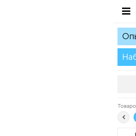
Оп
На
Товаро