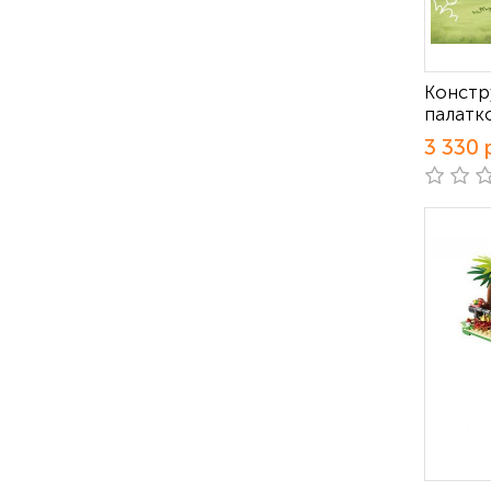
Констр
палатко
3 330 