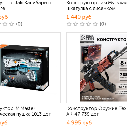
уктор Jaki Капибары в
Конструктор Jaki Музыка
ге
шкатулка с лисенком
руб
1 440 руб
(0)
(0)
уктор iM.Master
Конструктор Оружие Тех
ческая пушка 1013 дет
АК-47 738 дет
руб
4 995 руб