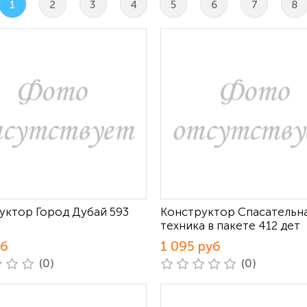
1
2
3
4
5
6
7
8
уктор Город Дубай 593
Конструктор Спасательн
техника в пакете 412 дет
уб
1 095 руб
(0)
(0)