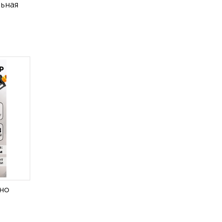
льная
но