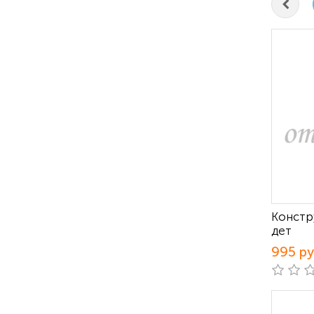
Констр
дет
995 р