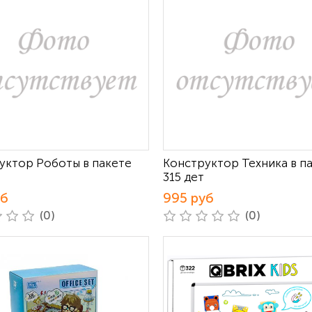
уктор Роботы в пакете
Конструктор Техника в п
т
315 дет
уб
995 руб
(0)
(0)