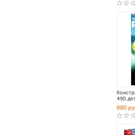
Констр
490 де
880 р