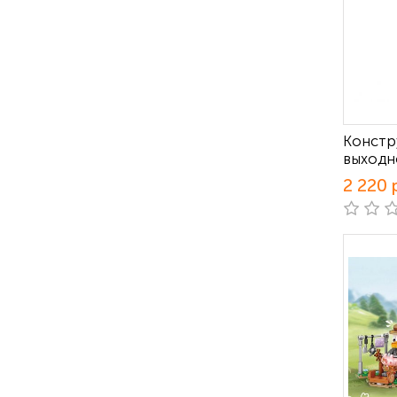
Констр
выходн
2 220 