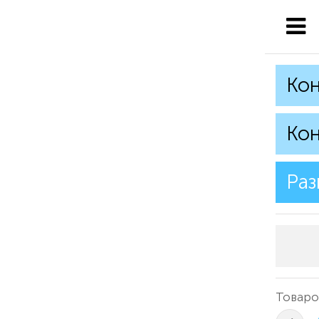
Кон
Кон
Раз
Товаро