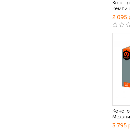
Констр
кемпин
2 095 
Констр
Механи
3 795 