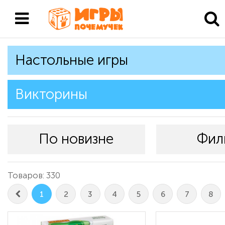
Настольные игры
Викторины
По новизне
Фил
Товаров: 330
1
2
3
4
5
6
7
8