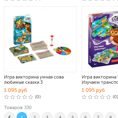
Игра викторина умная сова
Игра викторина 
любимые сказки 3
Изучаем трансп
1 095 руб
1 095 руб
(0)
(0
Товаров: 330
1
2
3
4
5
6
7
8