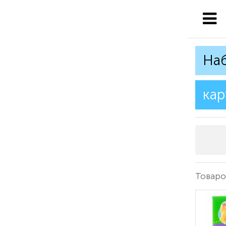
Наб
кар
Товаро