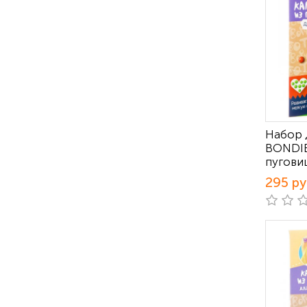
Набор 
BONDIB
пугови
295 р