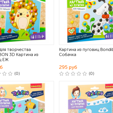
для творчества
Картина из пуговиц Bondi
ON 3D Картина из
Собачка
ц ЕЖ
уб
295 руб
(0)
(0)