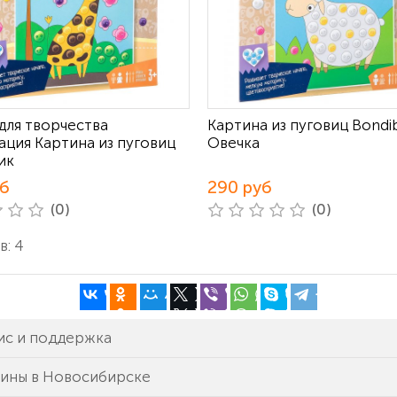
для творчества
Картина из пуговиц Bondi
ация Картина из пуговиц
Овечка
ик
уб
290 руб
(0)
(0)
в: 4
ис и поддержка
зины в Новосибирске