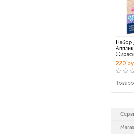
Набор 
Апплик
Жираф
220 р
Товаро
Серв
Мага