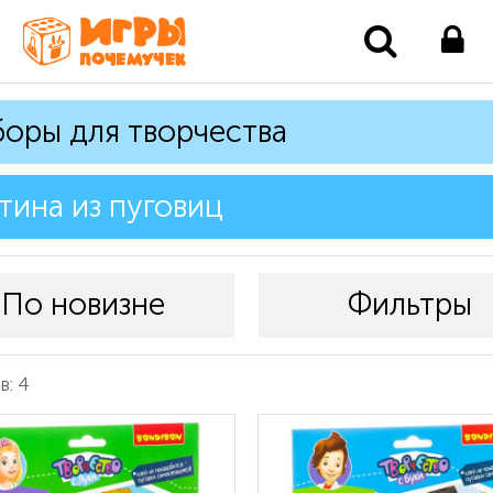
оры для творчества
тина из пуговиц
По новизне
Фильтры
в: 4