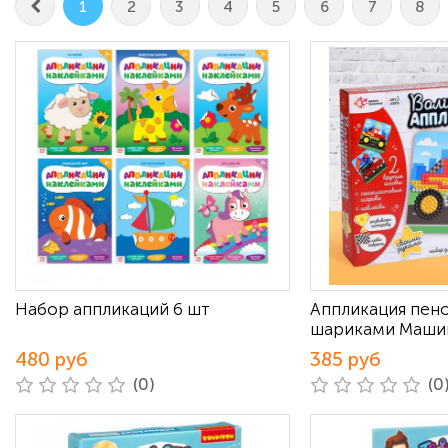
1
2
3
4
5
6
7
8
Набор аппликаций 6 шт
Аппликация пен
шариками Машин
480 руб
385 руб
(0)
(0