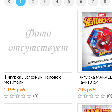
1
2
3
4
5
6
7
8
Фигурка Железный Человек
Фигурка MARVEL
Мстители
Паук18 см
1 195 руб
795 руб
(0)
(0