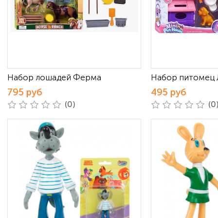
Набор лошадей Ферма
Набор питомец
795 руб
495 руб
(0)
(0