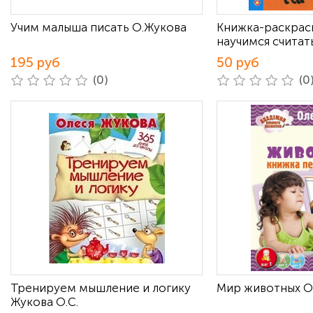
Учим малыша писать О.Жукова
Книжка-раскрас
научимся считат
195 руб
50 руб
(0)
(0
Тренируем мышление и логику
Мир животных О
Жукова О.С.