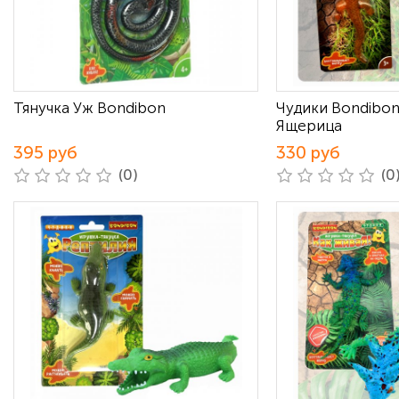
Тянучка Уж Bondibon
Чудики Bondibon
Ящерица
395 руб
330 руб
(0)
(0