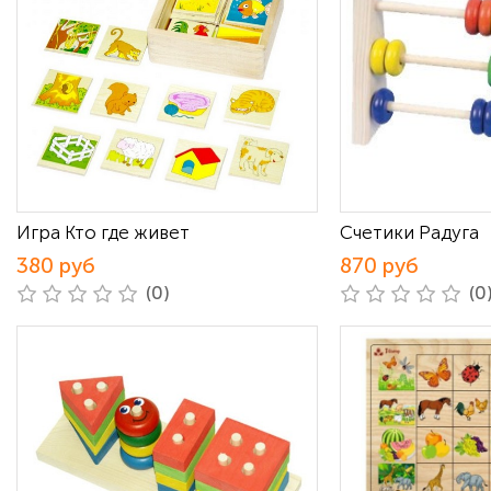
Игра Кто где живет
Счетики Радуга
380 руб
870 руб
(0)
(0