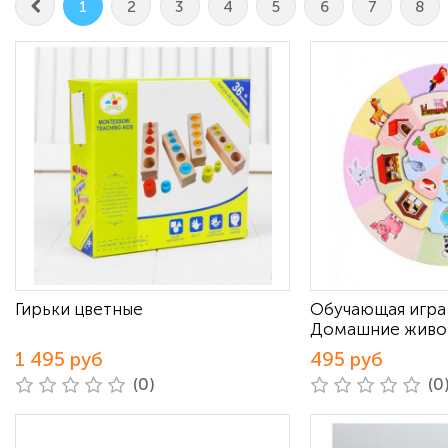
1
2
3
4
5
6
7
8
Гирьки цветные
Обучающая игра
Домашние живо
1 495 руб
495 руб
(0)
(0