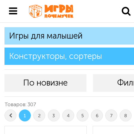
Игры для малышей
Конструкторы, сортеры
По новизне
Фил
Товаров: 307
1
2
3
4
5
6
7
8