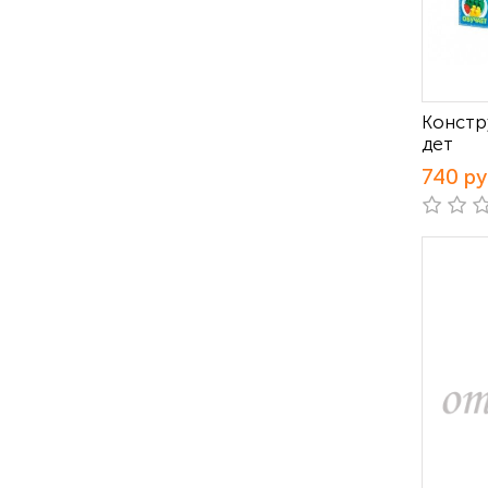
Констр
дет
740 р