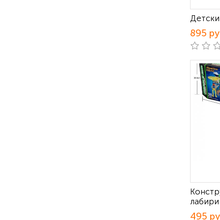
Детски
895 р
Констр
лабири
495 р