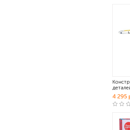
Констру
детале
4 295 