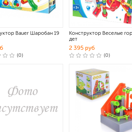
уктор Bauer Шаробан 19
Конструктор Веселые гор
дет
уб
2 395 руб
(0)
(0)