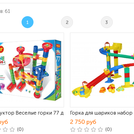
: 61
1
2
3
уктор Веселые горки 77 д
Горка для шариков набор
руб
2 750 руб
(0)
(0)