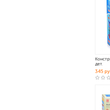
Констр
дет.
345 р