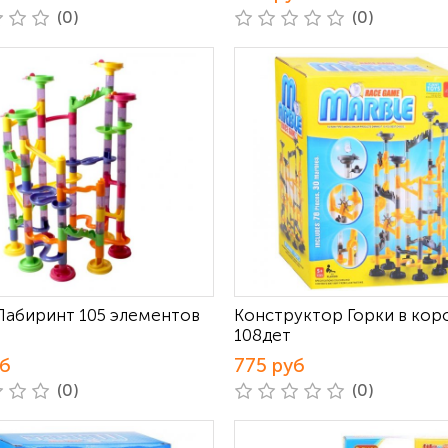
(0)
(0)
Лабиринт 105 элементов
Конструктор Горки в кор
108дет
уб
775 руб
(0)
(0)