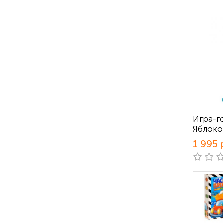
Игра-г
Яблоко
1 995 