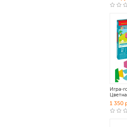
Игра-г
Цветна
1 350 