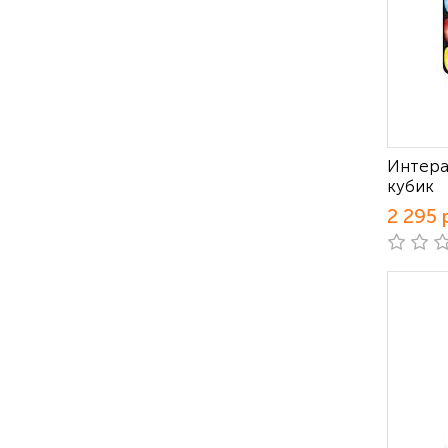
Интера
кубик
2 295 