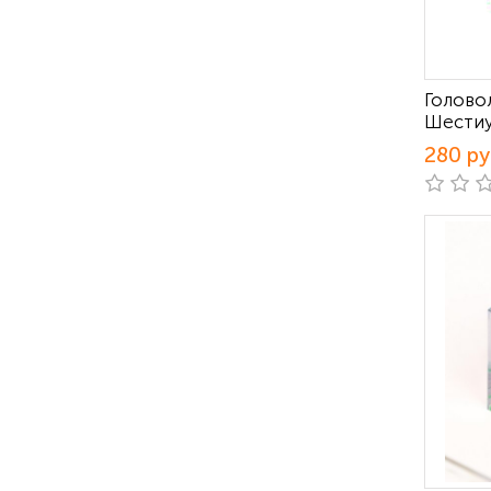
Голово
Шестиу
280 р