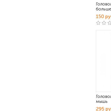
Голово
больше
150 ру
Голово
мышь
295 р