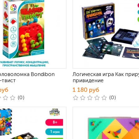
оловоломка Bondibon
Логическая игра Как прир
-твист
привидение
руб
1 180 руб
(0)
(0)