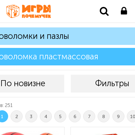
оволомки и пазлы
оволомка пластмассовая
По новизне
Фильтры
: 251
1
2
3
4
5
6
7
8
9
1