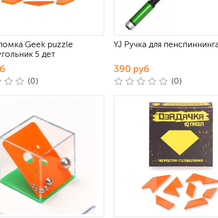
ломка Geek puzzle
YJ Ручка для пенспиннинг
гольник 5 дет
уб
390 руб
(0)
(0)