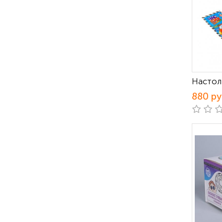
Настол
880 р