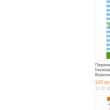
Переме
Гномов
Ворони
120 ру