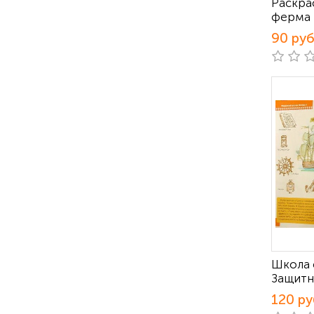
Раскра
ферма
90 ру
Школа 
Защитн
120 ру