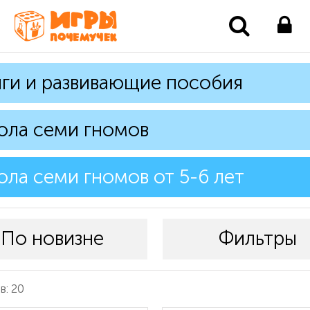
ги и развивающие пособия
ола семи гномов
ла семи гномов от 5-6 лет
По новизне
Фильтры
в: 20