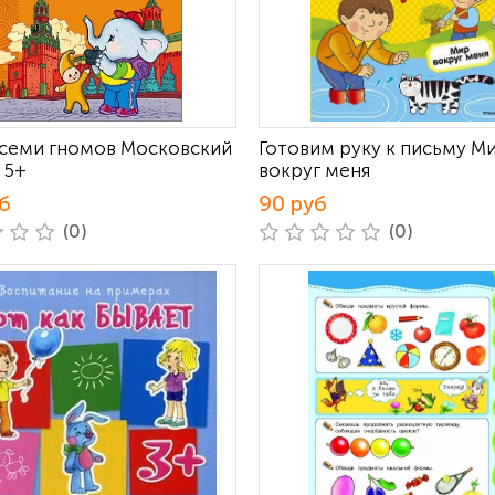
семи гномов Московский
Готовим руку к письму М
 5+
вокруг меня
б
90 руб
(0)
(0)