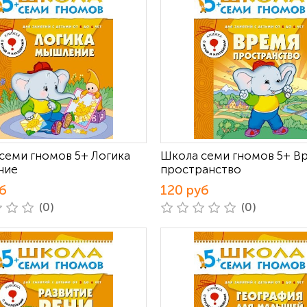
семи гномов 5+ Логика
Школа семи гномов 5+ В
ние
пространство
б
120 руб
(0)
(0)