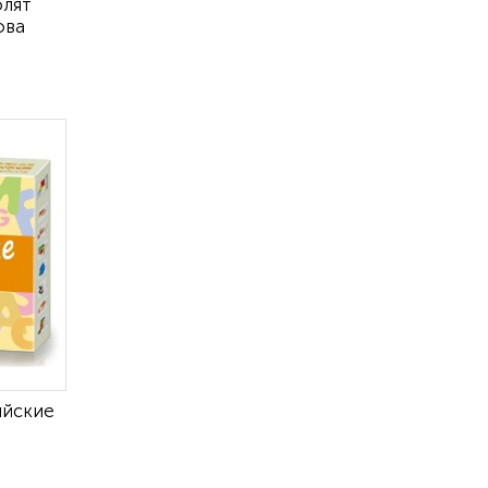
олят
ова
ийские