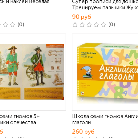
сь и наклей Веселая
Супер прописи для дошк
Тренируем пальчики Жук
б
90 руб
(0)
(0)
семи гномов 5+
Школа семи гномов Англ
ики отечества
глаголы
б
260 руб