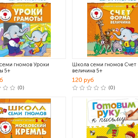
семи гномов Уроки
Школа семи гномов Счет
ы 5+
величина 5+
б
120 руб
(0)
(0)