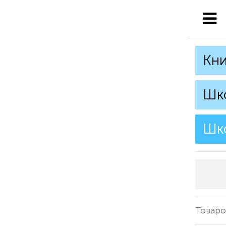
Кни
Шк
Шко
Товаро