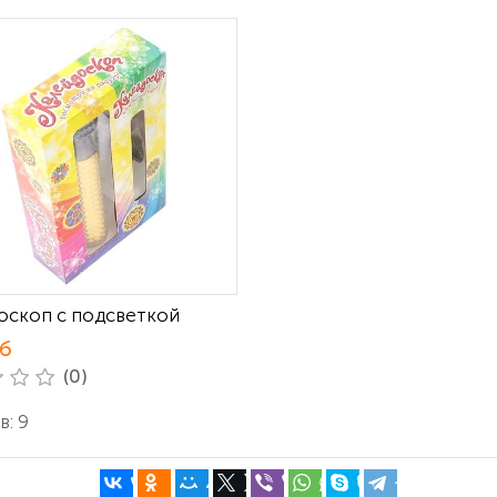
оскоп с подсветкой
уб
(0)
: 9