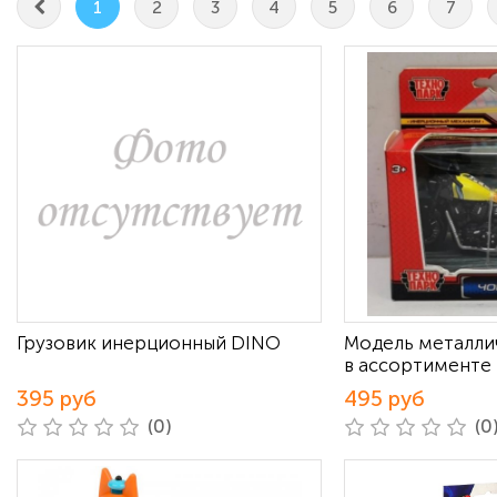
1
2
3
4
5
6
7
Грузовик инерционный DINO
Модель металли
в ассортименте
395 руб
495 руб
(0)
(0