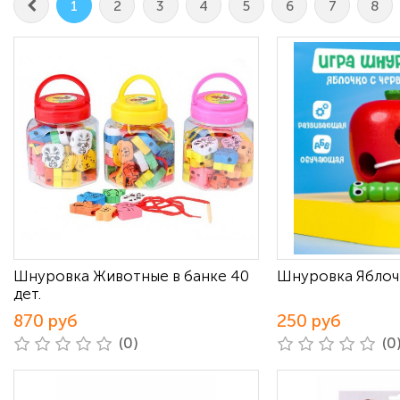
1
2
3
4
5
6
7
8
Шнуровка Животные в банке 40
Шнуровка Яблоч
дет.
870 руб
250 руб
(0)
(0