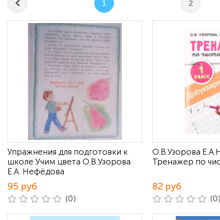
1
2
Упражнения для подготовки к
О.В.Узорова Е.А
школе Учим цвета О.В.Узорова
Тренажер по чи
Е.А. Нефёдова
95 руб
82 руб
(0)
(0