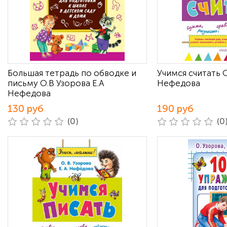
Большая тетрадь по обводке и
Учимся считать О
письму О.В Узорова Е.А
Нефедова
Нефедова
130 руб
190 руб
(0)
(0