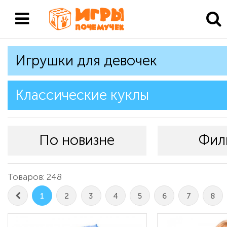
Игрушки для девочек
Классические куклы
По новизне
Фил
Товаров: 248
1
2
3
4
5
6
7
8