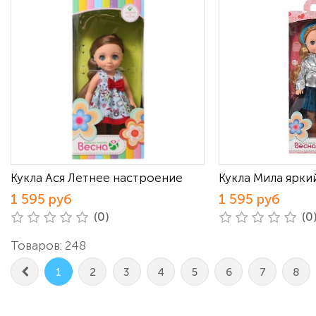
Кукла Ася Летнее настроение
Кукла Мила яркий
1 595 руб
1 595 руб
(0)
(0
Товаров: 248
1
2
3
4
5
6
7
8