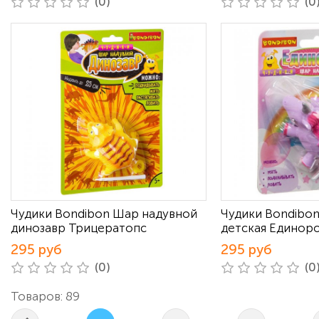
(0)
(0
Чудики Bondibon Шар надувной
Чудики Bondibo
динозавр Трицератопс
детская Единор
295 руб
295 руб
(0)
(0
Товаров: 89