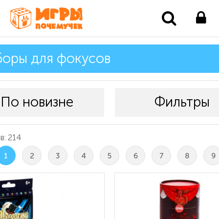
оры для фокусов
По новизне
Фильтры
в: 214
1
2
3
4
5
6
7
8
9