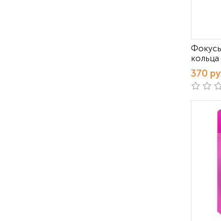
Фокусы
кольца
370 р