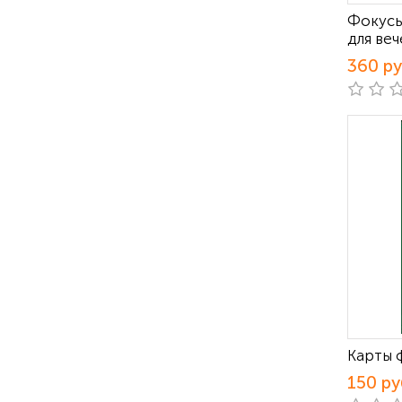
Фокусы
для ве
360 р
Карты 
150 ру