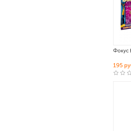
Фокус 
195 ру