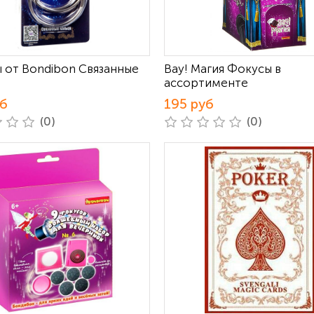
 от Bondibon Связанные
Вау! Магия Фокусы в
ассортименте
уб
195 руб
(0)
(0)