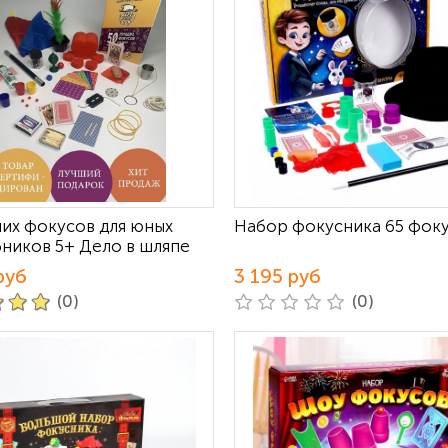
ших фокусов для юных
Набор фокусника 65 фок
ников 5+ Дело в шляпе
руб
3 195 руб
(0)
(0)