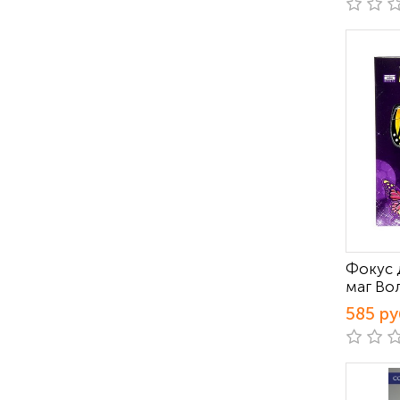
Фокус 
маг Во
585 ру