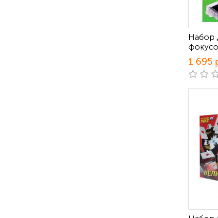
Набор 
фокусо
1 695 