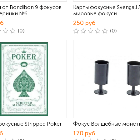
 от Bondibon 9 фокусов
Карты фокусные Svengali
черинки №6
мировые фокусы
уб
250 руб
(0)
(0)
фокусные Stripped Poker
Фокус Волшебные монет
б
170 руб