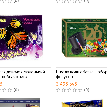
(0)
(0)
для девочек Маленький
Школа волшебства Набор
лшебная книга
фокусов
б
3 495 руб
(0)
(0)