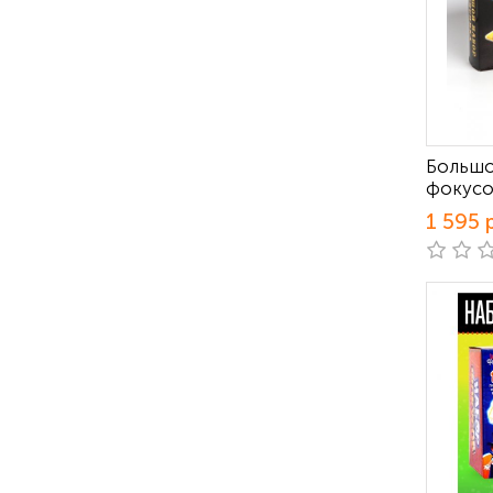
Большо
фокусо
1 595 