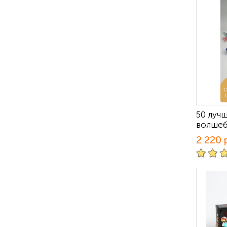
50 луч
волшеб
2 220 