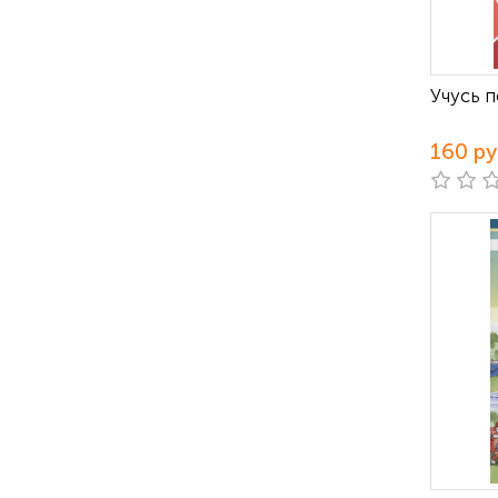
Учусь п
160 р