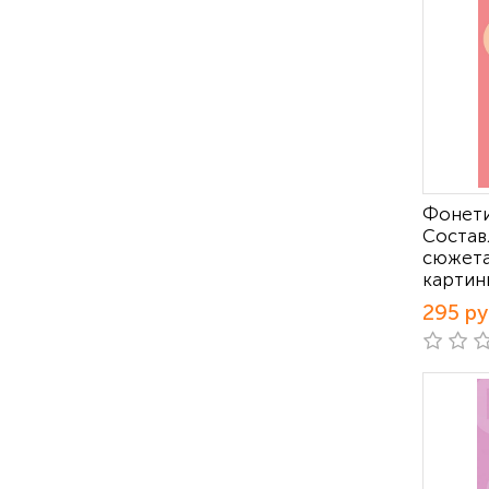
Фонети
Состав
сюжета
картинк
295 р