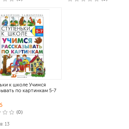
ьки к школе Учимся
зывать по картинкам 5-7
б
(0)
: 13