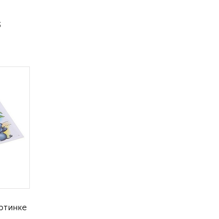
3
артинке