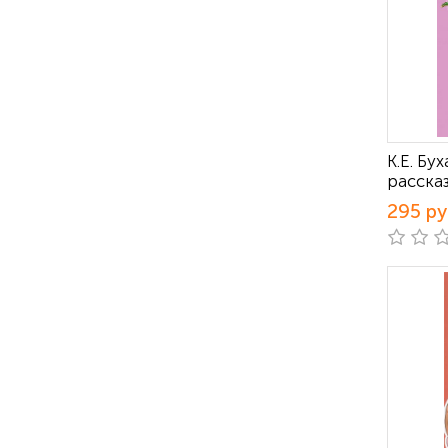
К.Е. Б
рассказ
295 р