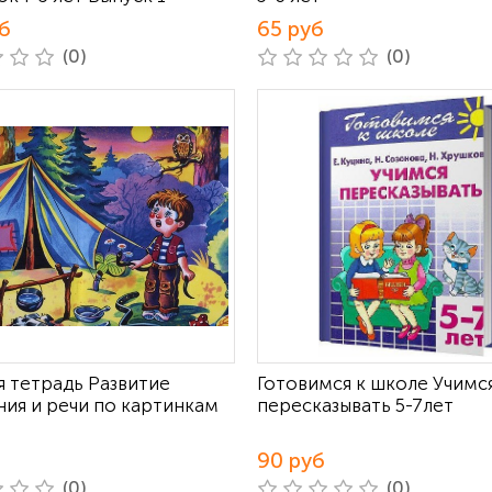
б
65 руб
(0)
(0)
я тетрадь Развитие
Готовимся к школе Учимс
ия и речи по картинкам
пересказывать 5-7лет
90 руб
(0)
(0)