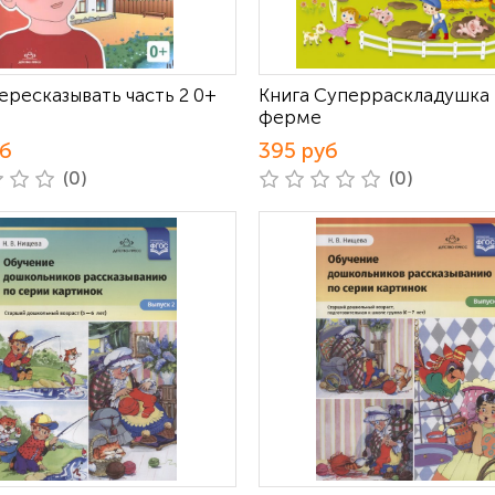
ересказывать часть 2 0+
Книга Суперраскладушка
ферме
уб
395 руб
(0)
(0)