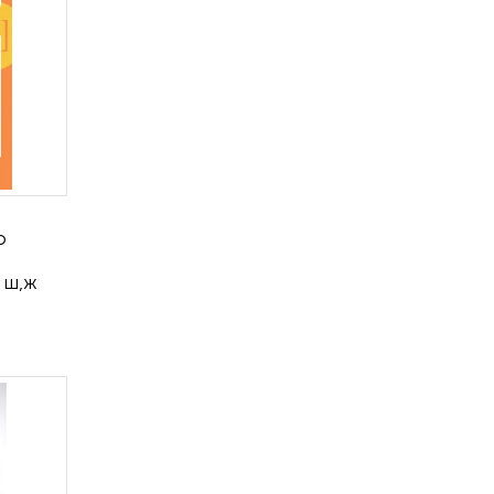
о
 ш,ж