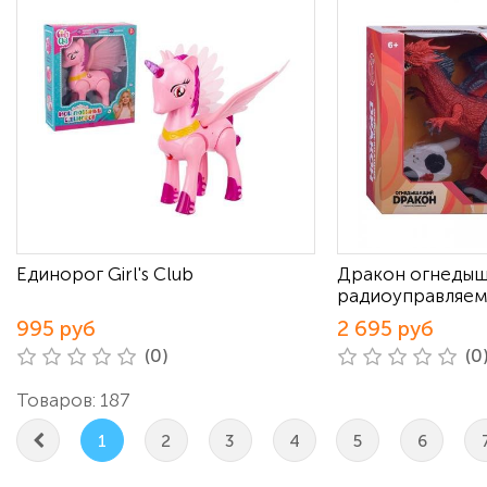
Единорог Girl's Club
Дракон огнеды
радиоуправляе
995 руб
2 695 руб
(0)
(0
Товаров: 187
1
2
3
4
5
6