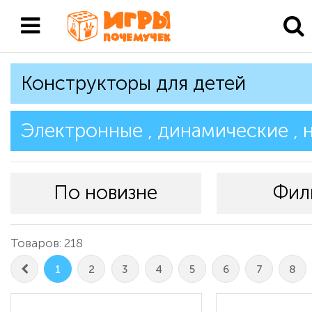
Конструкторы для детей
Электронные , динамические , н
По новизне
Фил
Товаров: 218
1
2
3
4
5
6
7
8