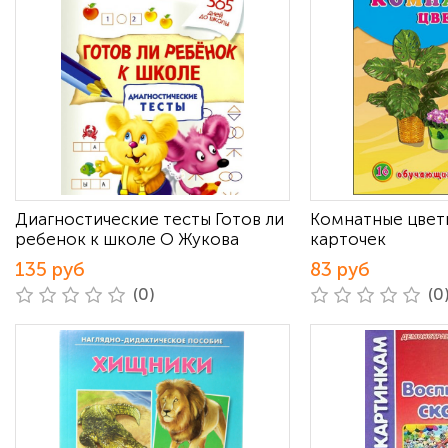
Диагностические тесты Готов ли
Комнатные цвет
ребенок к школе О Жукова
карточек
135 руб
83 руб
(0)
(0