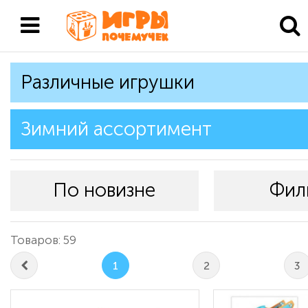
Различные игрушки
Зимний ассортимент
По новизне
Фил
Товаров: 59
1
2
3