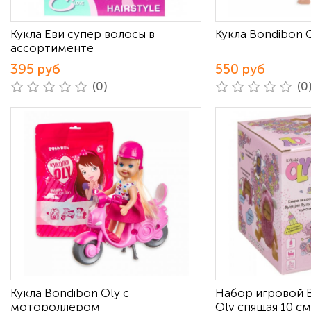
Кукла Еви супер волосы в
Куклa Bondibon 
ассортименте
395 руб
550 руб
(0)
(0
Кукла Bondibon Oly с
Набор игровой B
мотороллером
Oly спящая 10 см