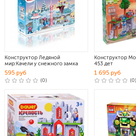
Конструктор Ледяной
Конструктор Мо
мир:Качели у снежного замка
453 дет
595 руб
1 695 руб
(0)
(0