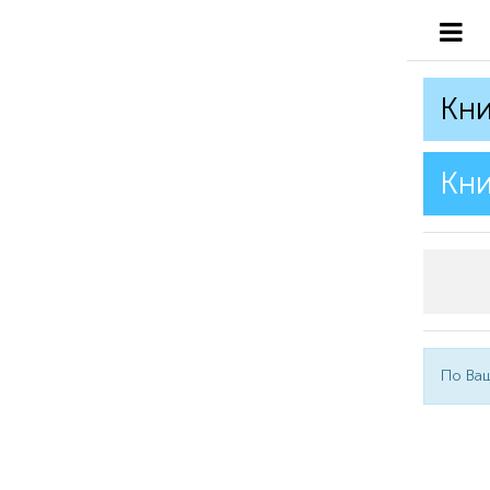
Кни
Кни
По Ваш