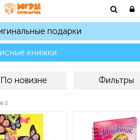
игинальные подарки
исные книжки
По новизне
Фильтры
: 2