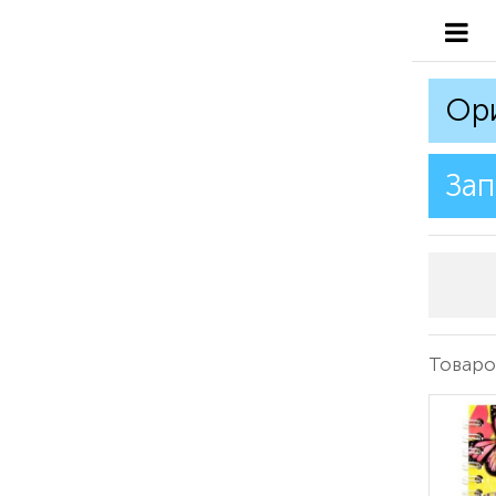
Ор
Зап
Товаров