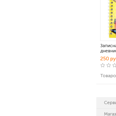
Записн
дневни
250 р
Товаров
Серв
Мага