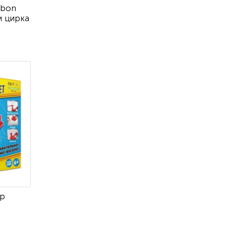
ibon
м цирка
ор