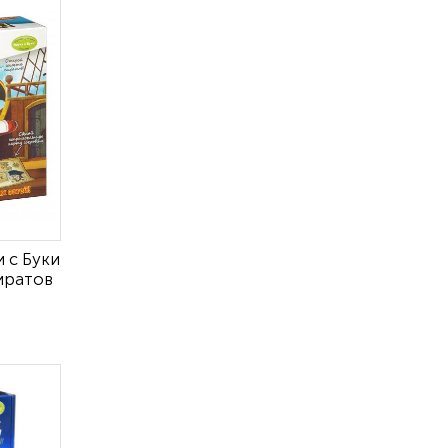
 с Буки
иратов