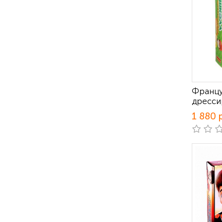
Францу
дресси
1 880 