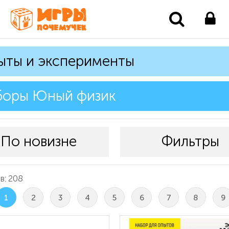
ыты и эксперименты
боры Юный физик
По новизне
Фильтры
в: 208
1
2
3
4
5
6
7
8
9