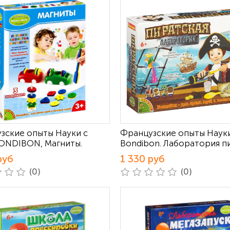
зские опыты Науки с
Французские опыты Науки
BONDIBON, Магниты.
Bondibon. Лаборатория п
руб
1 330 руб
(0)
(0)