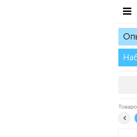
Оп
На
Товаро