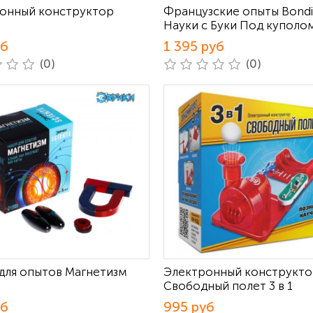
онный конструктор
Французские опыты Bond
Науки с Буки Под куполо
уб
1 395 руб
(0)
(0)
для опытов Магнетизм
Электронный конструкт
Свободный полет 3 в 1
уб
995 руб