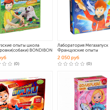
зские опыты школа
Лаборатория Мегазапуск
ровки(собаки) BONDIBON
Французские опыты
руб
2 050 руб
(0)
(0)