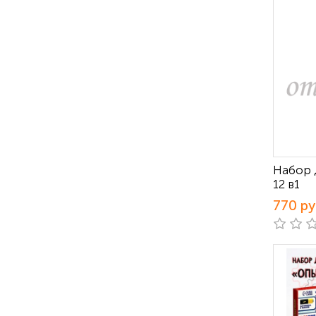
Набор 
12 в1
770 р