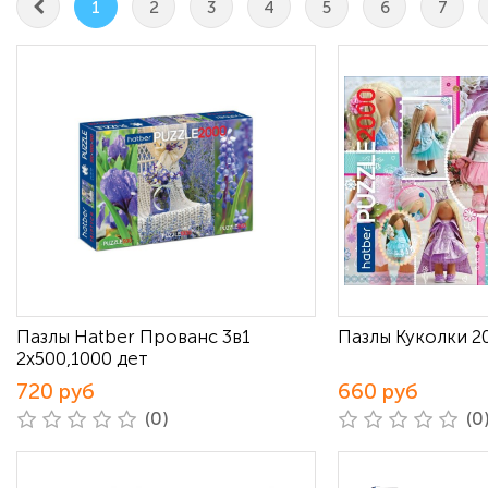
1
2
3
4
5
6
7
Пазлы Hatber Прованс 3в1
Пазлы Куколки 2
2х500,1000 дет
720 руб
660 руб
(0)
(0