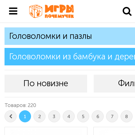
Головоломки и пазлы
Головоломки из бамбука и дере
По новизне
Фил
Товаров: 220
1
2
3
4
5
6
7
8