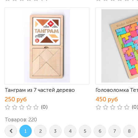
Танграм из 7 частей дерево
Головоломка Те
250 руб
450 руб
(0)
(0
Товаров: 220
1
2
3
4
5
6
7
8