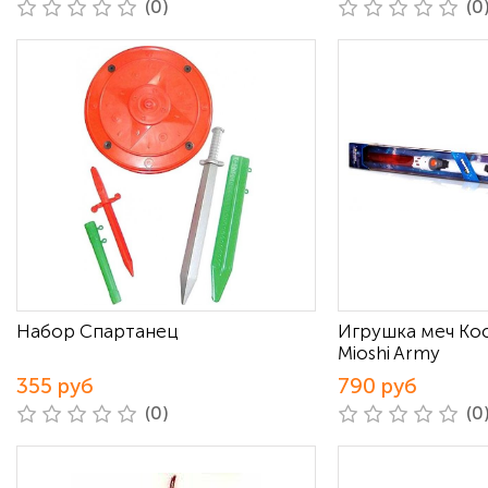
(0)
(0
Набор Спартанец
Игрушка меч Ко
Mioshi Army
355 руб
790 руб
(0)
(0