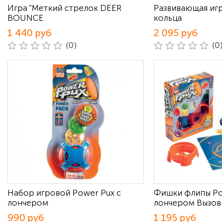
Игра "Меткий стрелок DEER
Развивающая иг
BOUNCE
кольца
1 440 руб
2 095 руб
(0)
(0
Набор игровой Power Pux с
Фишки флипы Po
лончером
лончером Вызов
990 руб
1 195 руб