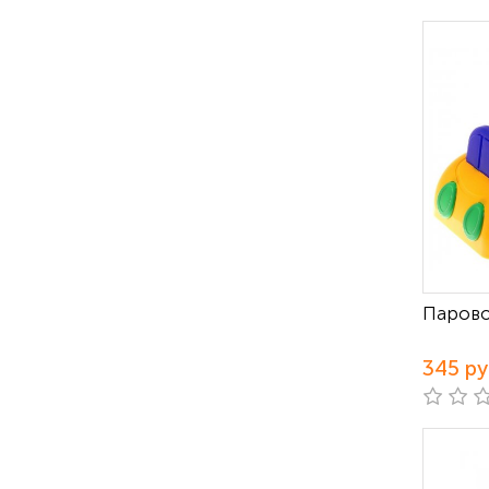
Парово
345 р