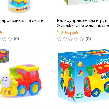
паровозиков на листе
Радиоуправляемая игруш
Жирафики Паровозик све
б
1 295 руб
(0)
(0)