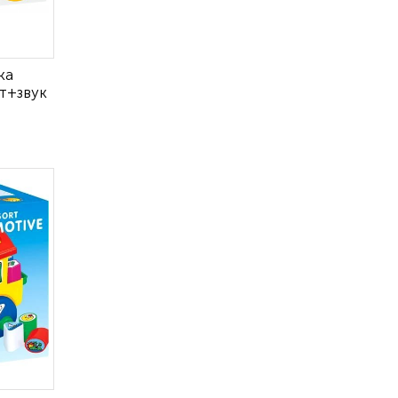
ка
т+звук