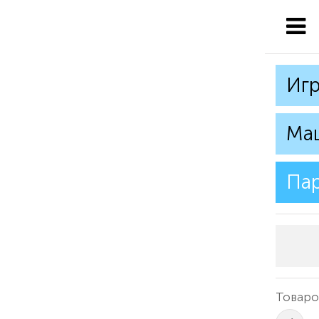
Игр
Ма
Па
Товаров