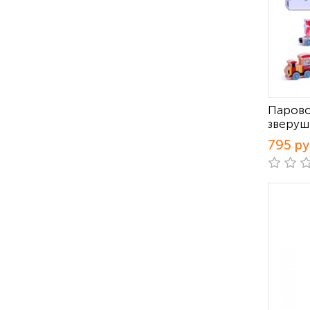
Парово
зверуш
795 р