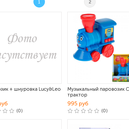
1
2
зик + шнуровка Lucy&Leo
Музыкальный паровозик 
трактор
руб
995 руб
(0)
(0)