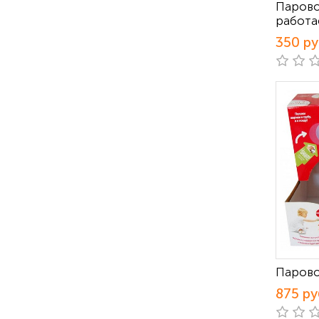
Парово
работа
350 р
Парово
875 ру