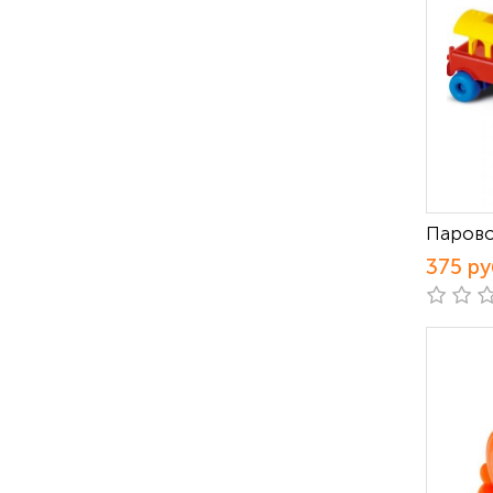
Парово
375 ру