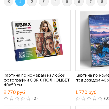
1
2
3
4
5
6
7
8
Картина по номерам из любой
Картина по ном
фотографии QBRIX ПОЛНОЦВЕТ
под дождем 40 х
40×50 см
2 770 руб
1 770 руб
(0)
(0