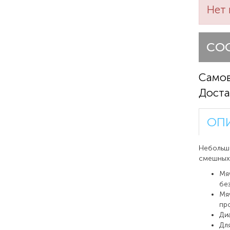
Нет 
СО
Само
Доста
ОП
Небольшо
смешных 
Мя
бе
Мя
пр
Ди
Дл