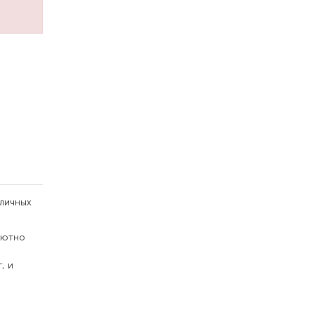
личных
лютно
, и