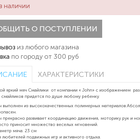
в наличии
ОБЩИТЬ О ПОСТУПЛЕНИИ
вывоз
из любого магазина
вка
по городу от 300 руб
ИСАНИЕ
ХАРАКТЕРИСТИКИ
й яркий мяч Смайлики от компании « John» с изображением раз
смайликов придется по душе любому ребенку.
ч выполнен из высококачественных полимерных материалов.Абсо
зопасен.
ч прекрасно развивает координацию движения, моторику рук и ног
осто приносит множество веселых мгновений.
аметр мяча: 23 см
я любителей подвижных игр и активного отдыха.