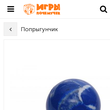
Попрыгунчик