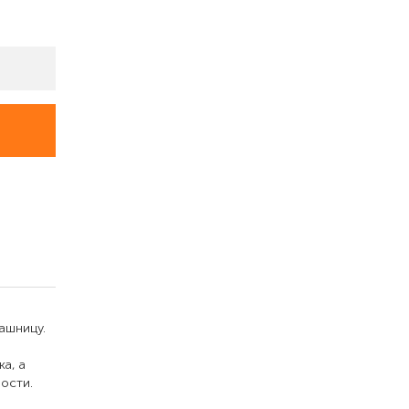
ашницу.
а, а
ости.