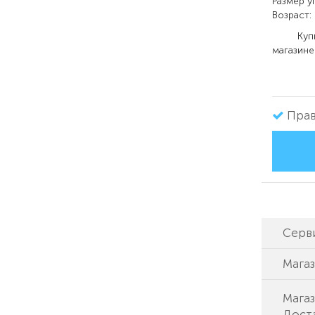
Размер уп
Возраст:
Купить 
магазине
Прав
Серв
Мага
Магаз
Доста