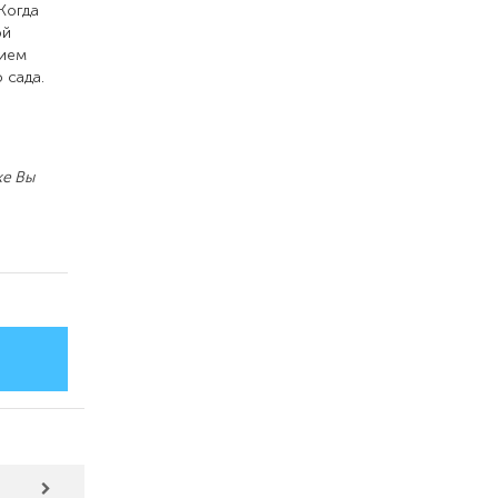
 Когда
ой
нием
 сада.
е Вы