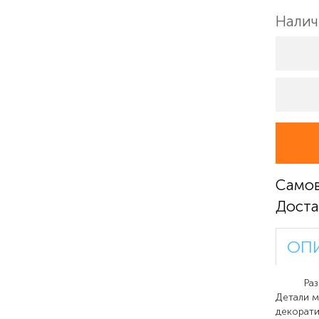
Налич
Само
Доста
ОП
Разноцв
Детали м
декорати