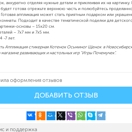
ок, аккуратно отделяя нужные детали и приклеивая их на картинку.
 будет готова отрежьте верхнюю часть и полюбуйтесь проделанн
 Готовая аппликация может стать приятным подарком или украше
комнаты. Подходит в качестве тематической поделки для детского
артинки-основы – 15х20 см.
еталей – 7х7 мм и 7х5 мм.
4 -7 лет.
Аппликация стикерная Котенок Осьминог Щенок в Новосибирск
 магазине развивающих и настольных игр "Игры Почемучек".
ила оформления отзывов
ДОБАВИТЬ ОТЗЫВ
ис и поддержка