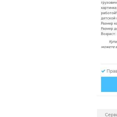
грузович
картинка
работой!
детской 
Размер к
Размер д
Возраст: 
Купить 
можете в
Прав
Серв