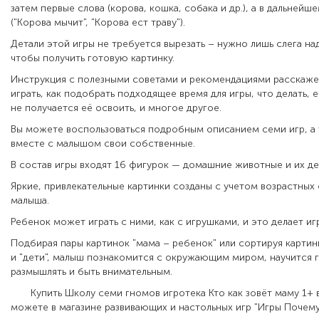
затем первые слова (корова, кошка, собака и др.), а в дальней
("Корова мычит", "Корова ест траву").
Детали этой игры не требуется вырезать – нужно лишь слега над
чтобы получить готовую картинку.
Инструкция с полезными советами и рекомендациями расскаже
играть, как подобрать подходящее время для игры, что делать, 
не получается её освоить, и многое другое.
Вы можете воспользоваться подробным описанием семи игр, а
вместе с малышом свои собственные.
В состав игры входят 16 фигурок — домашние животные и и
Яркие, привлекательные картинки созданы с учетом возрастны
малыша.
Ребенок может играть с ними, как с игрушками, и это делает и
Подбирая пары картинок "мама – ребенок" или сортируя картин
и "дети", малыш познакомится с окружающим миром, научится г
размышлять и быть внимательным.
Купить Школу семи гномов игротека Кто как зовёт маму 1+ 
можете в магазине развивающих и настольных игр "Игры Почему