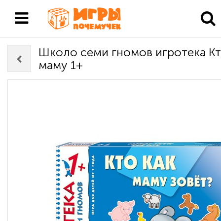
Школо семи гномов игротека Кт
маму 1+